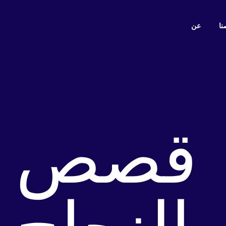
ا
عن
قصص